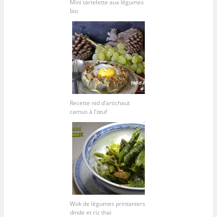
Mini tartelette aux légumes
bio
Recette nid d’artichaut
camus à l’œuf
Wok de légumes printaniers
dinde et riz thaï