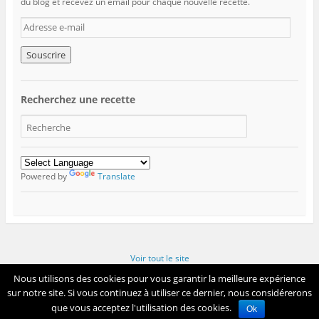
du blog et recevez un émail pour chaque nouvelle recette.
A
d
r
e
s
s
Recherchez une recette
e
e
-
m
a
i
Powered by
Translate
l
Voir tout le site
Fièrement propulsé par WordPress
Nous utilisons des cookies pour vous garantir la meilleure expérience
sur notre site. Si vous continuez à utiliser ce dernier, nous considérerons
que vous acceptez l'utilisation des cookies.
Ok