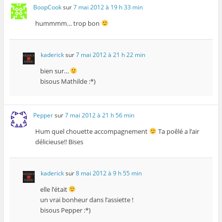
BoopCook
sur
7 mai 2012 à 19 h 33 min
hummmm… trop bon
kaderick
sur
7 mai 2012 à 21 h 22 min
bien sur…
bisous Mathilde :*)
Pepper
sur
7 mai 2012 à 21 h 56 min
Hum quel chouette accompagnement
Ta poêlé a l’air
délicieuse!! Bises
kaderick
sur
8 mai 2012 à 9 h 55 min
elle l’était
un vrai bonheur dans l’assiette !
bisous Pepper :*)