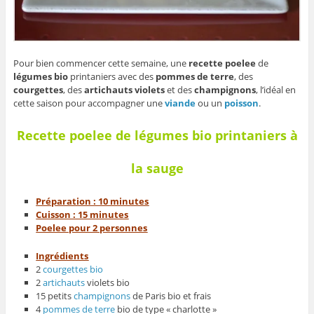
Pour bien commencer cette semaine, une
recette
poelee
de
légumes bio
printaniers avec des
pommes de terre
, des
courgettes
, des
artichauts violets
et des
champignons
, l’idéal en
cette saison pour accompagner une
viande
ou un
poisson
.
Recette poelee de légumes bio printaniers à
la sauge
Préparation : 10 minutes
Cuisson : 15 minutes
Poelee pour 2 personnes
Ingrédients
2
courgettes
bio
2
artichauts
violets bio
15 petits
champignons
de Paris bio et frais
4
pommes de terre
bio de type « charlotte »