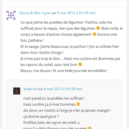
Epices & Moi / Lyne
sur
8 mai 2012 à 8 h 35 min
Ce que j’aime les poelées de légumes ! Parfois, cela me
suffirait pour le repas, rien que des légumes
Mais voilà, le
corps a besoin d’autres choses également
Encore une
fois, j’adhère !
Et la sauge, j’aime beaucoup ce parfum ! J’en ai utilisée hier
dans mon risotto d’orge !
Je n’ose pas trop le dire … Mais ma cuisine est illuminée par
les rayons du soleil, que c’est bon
Bisous, ma douce ! Et une belle journée ensoleillée !
kaderick
sur
8 mai 2012 à 9 h 58 min
c’est pareil ici, la poêlée me suffirait !
mais va dire ça à mes hommes
dis donc un risotto à l’orge je n’en ai jamais mangé !
ça donne quel gout ?
Profites bien de rayon de soleil ☼
nous il a déjà disparu sous les nuages