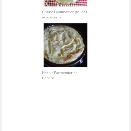
Graines potimarron grillées
au curcuma
Hachis Parmentier de
Canard