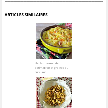
____________________________________________________________________
_______________________________
ARTICLES SIMILAIRES
Hachis parmentier
potimarron et graines au
curcuma