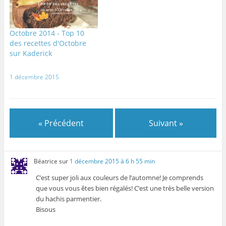
n
e
e
u
e
e
n
n
n
n
n
o
o
e
ê
o
u
u
n
t
u
v
v
o
r
Octobre 2014 - Top 10
v
e
e
u
e
e
l
l
v
)
des recettes d'Octobre
l
l
l
e
l
e
e
l
sur Kaderick
e
f
f
l
f
e
e
e
e
n
n
f
n
ê
ê
e
1 décembre 2015
ê
t
t
n
t
r
r
ê
r
e
e
t
e
)
)
r
)
e
)
« Précédent
Suivant »
Béatrice
sur
1 décembre 2015 à 6 h 55 min
C’est super joli aux couleurs de l’automne! Je comprends
que vous vous êtes bien régalés! C’est une très belle version
du hachis parmentier.
Bisous