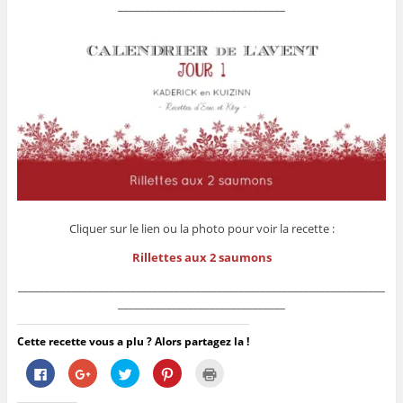
_______________________________
Cliquer sur le lien ou la photo pour voir la recette :
Rillettes aux 2 saumons
____________________________________________________________________
_______________________________
Cette recette vous a plu ? Alors partagez la !
C
C
C
C
C
l
l
l
l
l
i
i
i
i
i
q
q
q
q
q