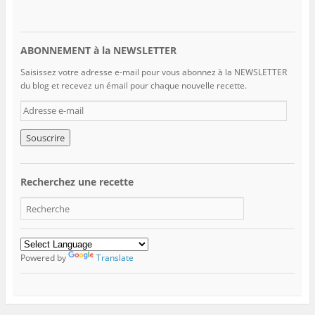
ABONNEMENT à la NEWSLETTER
Saisissez votre adresse e-mail pour vous abonnez à la NEWSLETTER
du blog et recevez un émail pour chaque nouvelle recette.
A
d
r
e
s
s
Recherchez une recette
e
e
-
m
a
i
Powered by
Translate
l