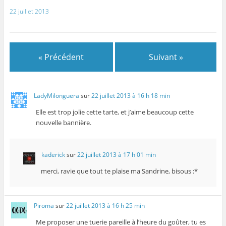
e
f
f
l
f
e
e
e
22 juillet 2013
e
n
n
f
n
ê
ê
e
ê
t
t
n
t
r
r
ê
r
e
e
t
e
)
)
r
)
e
« Précédent
Suivant »
)
LadyMilonguera
sur
22 juillet 2013 à 16 h 18 min
Elle est trop jolie cette tarte, et j’aime beaucoup cette
nouvelle bannière.
kaderick
sur
22 juillet 2013 à 17 h 01 min
merci, ravie que tout te plaise ma Sandrine, bisous :*
Piroma
sur
22 juillet 2013 à 16 h 25 min
Me proposer une tuerie pareille à l’heure du goûter, tu es