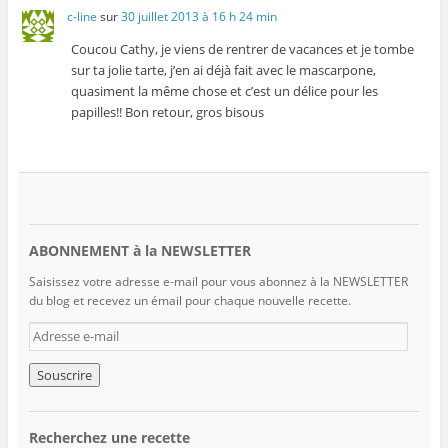
c-line
sur
30 juillet 2013 à 16 h 24 min
Coucou Cathy, je viens de rentrer de vacances et je tombe
sur ta jolie tarte, j’en ai déjà fait avec le mascarpone,
quasiment la même chose et c’est un délice pour les
papilles!! Bon retour, gros bisous
ABONNEMENT à la NEWSLETTER
Saisissez votre adresse e-mail pour vous abonnez à la NEWSLETTER
du blog et recevez un émail pour chaque nouvelle recette.
A
d
r
e
s
s
Recherchez une recette
e