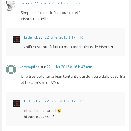
Inari
sur
22 juillet 2013 à 16 h 38 min
Simple, efficace ! Idéal pour cet été !
Bisous ma belle !
kaderick
sur
22 juillet 2013 à 17 h 10 min
voilà c’est tout à fait ça mon Inari, pleins de bisous ♥
veropapilles
sur
22 juillet 2013 à 16 h 43 min
Une très belle tarte bien tentante qui doit être délicieuse. Biz
et bel après midi. Véro
kaderick
sur
22 juillet 2013 à 17 h 13 min
elle a pas fait un pli
bisous ma Véro :*