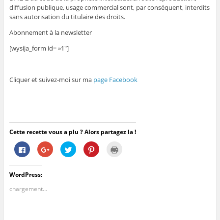
diffusion publique, usage commercial sont, par conséquent, interdits
sans autorisation du titulaire des droits.
Abonnement à la newsletter
[wysija_form id= »1″]
Cliquer et suivez-moi sur ma
page Facebook
Cette recette vous a plu ? Alors partagez la !
C
C
C
C
C
l
l
l
l
l
i
i
i
i
i
q
q
q
q
q
u
u
u
u
u
WordPress:
e
e
e
e
e
z
z
z
z
r
p
p
p
p
p
chargement…
o
o
o
o
o
u
u
u
u
u
r
r
r
r
r
p
p
p
p
i
a
a
a
a
m