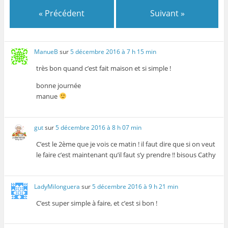
e
)
)
r
)
e
« Précédent
Suivant »
)
ManueB
sur
5 décembre 2016 à 7 h 15 min
très bon quand c’est fait maison et si simple !
bonne journée
manue
gut
sur
5 décembre 2016 à 8 h 07 min
C’est le 2ème que je vois ce matin ! il faut dire que si on veut
le faire c’est maintenant qu’il faut s’y prendre !! bisous Cathy
LadyMilonguera
sur
5 décembre 2016 à 9 h 21 min
C’est super simple à faire, et c’est si bon !