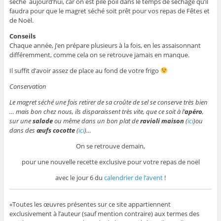
séché aujourd’hui, car on est pile poil dans le temps de séchage qu’il
faudra pour que le magret séché soit prêt pour vos repas de Fêtes et
de Noël.
Conseils
Chaque année, j’en prépare plusieurs à la fois, en les assaisonnant
différemment, comme cela on se retrouve jamais en manque.
Il suffit d’avoir assez de place au fond de votre frigo
Conservation
Le magret séché une fois retirer de sa croûte de sel se conserve très bien
… mais bon chez nous, ils disparaissent très vite, que ce soit à l’
apéro
,
sur une
salade
ou même dans un bon plat de
ravioli maison
(
ici
)ou
dans des
œufs cocotte
(
ici
)…
On se retrouve demain,
pour une nouvelle recette exclusive pour votre repas de noël
avec le jour 6 du
calendrier de l’avent
!
«Toutes les œuvres présentes sur ce site appartiennent
exclusivement à l’auteur (sauf mention contraire) aux termes des