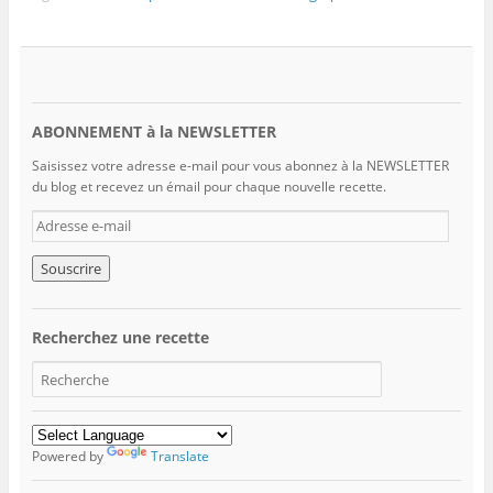
ABONNEMENT à la NEWSLETTER
Saisissez votre adresse e-mail pour vous abonnez à la NEWSLETTER
du blog et recevez un émail pour chaque nouvelle recette.
A
d
r
e
s
s
Recherchez une recette
e
e
-
m
a
i
Powered by
Translate
l