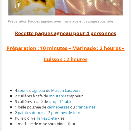
Préparation Paques agneau avec marinade et passage sous vide
Recette paques agneau pour 4 personnes
Préparation : 10 minutes – Marinade : 2 heures –
Cuisson : 2 heures
4
souris
d’
agneau
de
Maison Lascours
2 cuillères à café de
moutarde
trappeur
3 cuillères à café de
sirop d’érable
1 belle poignée de
canneberges
ou
cranberries
2
patates douces
– 3
pommes de terre
huile d’olive
Terre2Crète
– sel
1 machine de mise sous vide – four