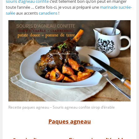
souris d’agneau confite
c’est tellement bon qu’on peut en manger
toute l’année … Cette fois-ci, je vous ai préparé une
marinade
sucrée-
salée
aux accents
canadiens
!
Recette paques agneau – Souris agneau confite sirop d’érable
Paques agneau