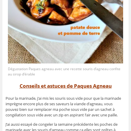
Dégustation Paques agneau avec une recette souris d’agneau confite
au sirop d’érable
Conseils et astuces de Paques Agneau
Pour la marinade, j’ai mis les souris sous vide pour que la marinade
imprègne encore plus de ses saveurs la viande d’agneau, vous
pouvez bien sur remplacer ma poche sous vide par un sachet à
congélation sous vide avec un zip en aspirant l’air avec une paille.
J’ai aussi essayé de congeler la semaine précédente les poches de
marinade avec les souris d’agneau comme ça elles sont prêtes à