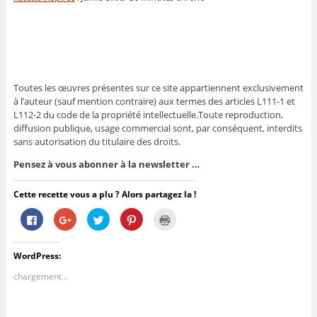
Toutes les œuvres présentes sur ce site appartiennent exclusivement
à l’auteur (sauf mention contraire) aux termes des articles L111-1 et
L112-2 du code de la propriété intellectuelle.Toute reproduction,
diffusion publique, usage commercial sont, par conséquent, interdits
sans autorisation du titulaire des droits.
Pensez à vous abonner à la newsletter …
Cette recette vous a plu ? Alors partagez la !
C
C
C
C
C
l
l
l
l
l
i
i
i
i
i
q
q
q
q
q
u
u
u
u
u
WordPress:
e
e
e
e
e
z
z
z
z
r
p
p
p
p
p
chargement…
o
o
o
o
o
u
u
u
u
u
r
r
r
r
r
p
p
p
p
i