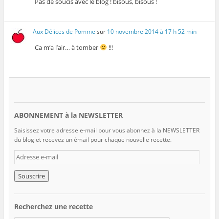
Pas de soucis avec le blog ! bisous, bisous !
Aux Délices de Pomme
sur
10 novembre 2014 à 17 h 52 min
Ca m’a l’air… à tomber
!!!
ABONNEMENT à la NEWSLETTER
Saisissez votre adresse e-mail pour vous abonnez à la NEWSLETTER
du blog et recevez un émail pour chaque nouvelle recette.
A
d
r
e
s
s
Recherchez une recette
e