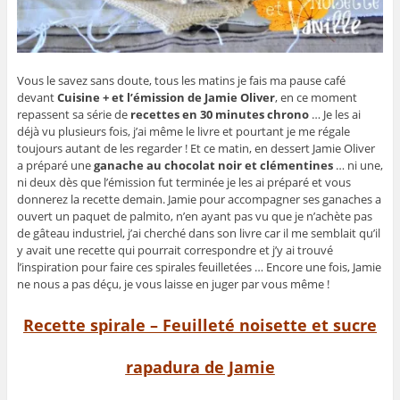
Vous le savez sans doute, tous les matins je fais ma pause café
devant
Cuisine + et l’émission de Jamie Oliver
, en ce moment
repassent sa série de
recettes en 30 minutes chrono
… Je les ai
déjà vu plusieurs fois, j’ai même le livre et pourtant je me régale
toujours autant de les regarder ! Et ce matin, en dessert Jamie Oliver
a préparé une
ganache au chocolat noir et clémentines
… ni une,
ni deux dès que l’émission fut terminée je les ai préparé et vous
donnerez la recette demain. Jamie pour accompagner ses ganaches a
ouvert un paquet de palmito, n’en ayant pas vu que je n’achète pas
de gâteau industriel, j’ai cherché dans son livre car il me semblait qu’il
y avait une recette qui pourrait correspondre et j’y ai trouvé
l’inspiration pour faire ces spirales feuilletées … Encore une fois, Jamie
ne nous a pas déçu, je vous laisse en juger par vous même !
Recette spirale – Feuilleté noisette et sucre
rapadura de Jamie