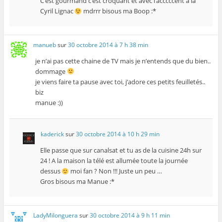
C’est gourmand c’est croquant et avec l’acccccent à la
Cyril Lignac
mdrrr bisous ma Boop :*
manueb
sur
30 octobre 2014 à 7 h 38 min
je n’ai pas cette chaine de TV mais je n’entends que du bien..
dommage
je viens faire ta pause avec toi, j’adore ces petits feuilletés..
biz
manue :))
kaderick
sur
30 octobre 2014 à 10 h 29 min
Elle passe que sur canalsat et tu as de la cuisine 24h sur
24 ! A la maison la télé est allumée toute la journée
dessus
moi fan ? Non !!! Juste un peu …
Gros bisous ma Manue :*
LadyMilonguera
sur
30 octobre 2014 à 9 h 11 min