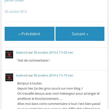
Jamie Oliver
e
f
f
l
f
e
e
e
e
n
n
f
n
ê
ê
e
30 octobre 2014
ê
t
t
n
t
r
r
ê
r
e
e
t
e
)
)
r
)
e
)
« Précédent
Suivant »
kaderick
sur
30 octobre 2014 à 7 h 03 min
Test de commentaire !
kaderick
sur
30 octobre 2014 à 7 h 15 min
Bonjour à toutes
depuis hier j’ai des gros soucis sur mon blog :/
On travaille dessus avec mon hebergeur pour arranger et
améliorer le fonctionnement …
dites moi dans votre commentaire si tout c’est bien passé
ou si au contraire vous avez eu des difficultés ! Merciii par