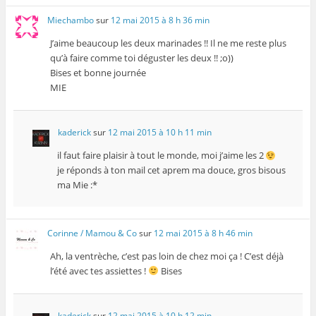
Miechambo
sur
12 mai 2015 à 8 h 36 min
J’aime beaucoup les deux marinades !! Il ne me reste plus
qu’à faire comme toi déguster les deux !! ;o))
Bises et bonne journée
MIE
kaderick
sur
12 mai 2015 à 10 h 11 min
il faut faire plaisir à tout le monde, moi j’aime les 2
je réponds à ton mail cet aprem ma douce, gros bisous
ma Mie :*
Corinne / Mamou & Co
sur
12 mai 2015 à 8 h 46 min
Ah, la ventrèche, c’est pas loin de chez moi ça ! C’est déjà
l’été avec tes assiettes !
Bises
kaderick
sur
12 mai 2015 à 10 h 12 min