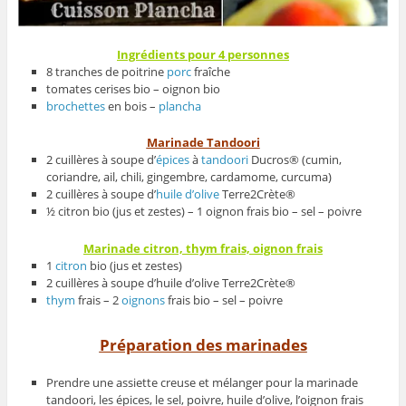
Ingrédients pour 4 personnes
8 tranches de poitrine
porc
fraîche
tomates cerises bio – oignon bio
brochettes
en bois –
plancha
Marinade Tandoori
2 cuillères à soupe d’
épices
à
tandoori
Ducros® (cumin,
coriandre, ail, chili, gingembre, cardamome, curcuma)
2 cuillères à soupe d’
huile d’olive
Terre2Crète®
½ citron bio (jus et zestes) – 1 oignon frais bio – sel – poivre
Marinade citron, thym frais, oignon frais
1
citron
bio (jus et zestes)
2 cuillères à soupe d’huile d’olive Terre2Crète®
thym
frais – 2
oignons
frais bio – sel – poivre
Préparation des marinades
Prendre une assiette creuse et mélanger pour la marinade
tandoori, les épices, le sel, poivre, huile d’olive, l’oignon frais