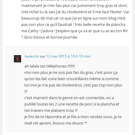
maintenant je n’en fais plus car justement trop gras et donc
très riche! tu le sais j’ai du cholestérol et il me faut l’éviter ! j’ai
beaucoup de mal car ce que j’ai en ligne sur mon blog n’est
pas non plus ce qu’il faudrait ! très belle recette de plancha
ma Cathy ! j’adore ! J’espère que ça va et que tu as eu ton RV
? Gros bisous et bonne journée
kaderick
sur
12 mai 2015 à 10 h 10 min
ah lalala ces téléphones !!!!!!!!
moi non plus je ne suis pas fan du gras, c’est pour ça
qu’on les fait cuire bien croustillants même si comme
toi moi je n’ai pas de cholestérol, c’est pas top non plus
!!!
c’est marrant dans le genre on est connectée, on a
publié toutes les 2 une recette de porc à la plancha et
tes travers me plaisent trop !!!
je fini de te répondre et je file à mon rendez-vous, je te
mail cet aprem, bisous ma douce :*