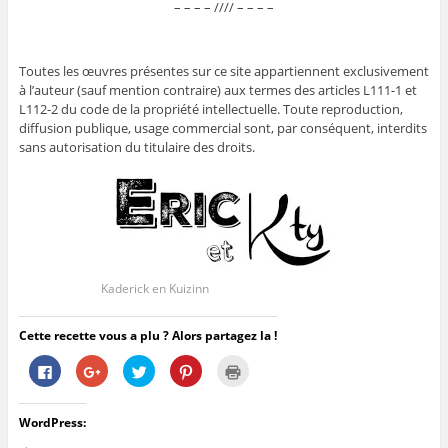
– – – – //// – – – –
Toutes les œuvres présentes sur ce site appartiennent exclusivement
à l’auteur (sauf mention contraire) aux termes des articles L111-1 et
L112-2 du code de la propriété intellectuelle. Toute reproduction,
diffusion publique, usage commercial sont, par conséquent, interdits
sans autorisation du titulaire des droits.
Kaderick en Kuizinn
Cette recette vous a plu ? Alors partagez la !
C
C
C
C
C
l
l
l
l
l
i
i
i
i
i
q
q
q
q
q
u
u
u
u
u
WordPress:
e
e
e
e
e
z
z
z
z
r