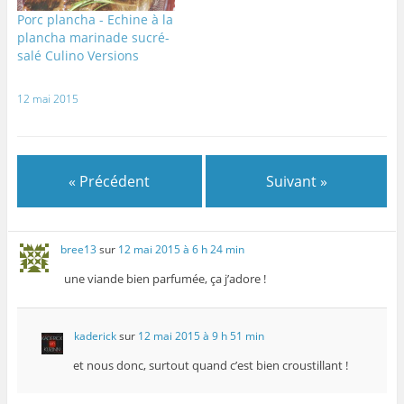
u
v
v
o
r
Porc plancha - Echine à la
v
e
e
u
e
e
l
l
v
)
plancha marinade sucré-
l
l
l
e
l
e
e
l
salé Culino Versions
e
f
f
l
f
e
e
e
e
n
n
f
n
ê
ê
e
12 mai 2015
ê
t
t
n
t
r
r
ê
r
e
e
t
e
)
)
r
)
e
)
« Précédent
Suivant »
bree13
sur
12 mai 2015 à 6 h 24 min
une viande bien parfumée, ça j’adore !
kaderick
sur
12 mai 2015 à 9 h 51 min
et nous donc, surtout quand c’est bien croustillant !