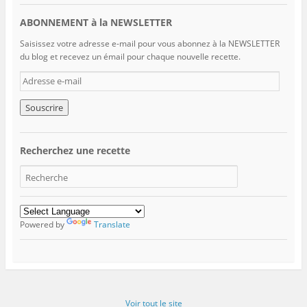
ABONNEMENT à la NEWSLETTER
Saisissez votre adresse e-mail pour vous abonnez à la NEWSLETTER
du blog et recevez un émail pour chaque nouvelle recette.
A
d
r
e
s
s
Recherchez une recette
e
e
-
m
a
i
Powered by
Translate
l
Voir tout le site