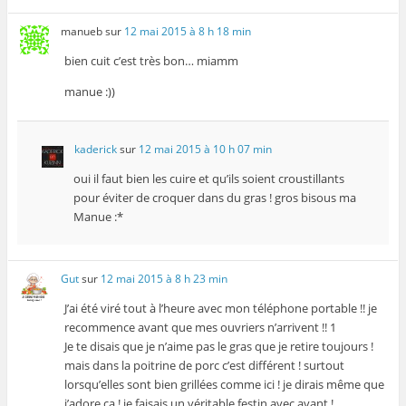
manueb
sur
12 mai 2015 à 8 h 18 min
bien cuit c’est très bon… miamm
manue :))
kaderick
sur
12 mai 2015 à 10 h 07 min
oui il faut bien les cuire et qu’ils soient croustillants
pour éviter de croquer dans du gras ! gros bisous ma
Manue :*
Gut
sur
12 mai 2015 à 8 h 23 min
J’ai été viré tout à l’heure avec mon téléphone portable !! je
recommence avant que mes ouvriers n’arrivent !! 1
Je te disais que je n’aime pas le gras que je retire toujours !
mais dans la poitrine de porc c’est différent ! surtout
lorsqu’elles sont bien grillées comme ici ! je dirais même que
j’adore ça ! je faisais un véritable festin avec avant !