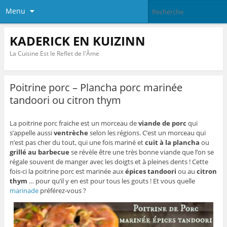
Menu
KADERICK EN KUIZINN
La Cuisine Est le Reflet de l'Âme
Poitrine porc – Plancha porc marinée
tandoori ou citron thym
La poitrine porc fraiche est un morceau de
viande de porc
qui
s’appelle aussi
ventrèche
selon les régions. C’est un morceau qui
n’est pas cher du tout, qui une fois mariné et
cuit à la plancha
ou
grillé au barbecue
se révèle être une très bonne viande que l’on se
régale souvent de manger avec les doigts et à pleines dents ! Cette
fois-ci la poitrine porc est marinée aux
épices tandoori
ou au
citron
thym
… pour qu’il y en est pour tous les gouts ! Et vous quelle
marinade
préférez-vous ?