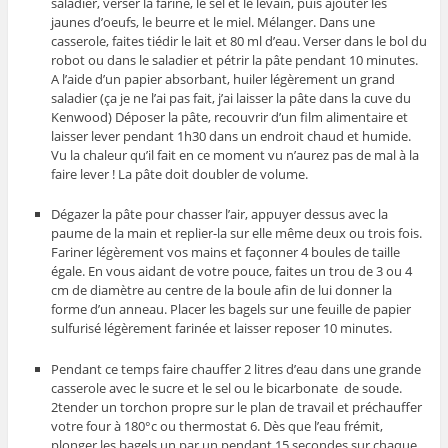
saladier, verser la farine, le sel et le levain, puis ajouter les
jaunes d’oeufs, le beurre et le miel. Mélanger. Dans une
casserole, faites tiédir le lait et 80 ml d’eau. Verser dans le bol du
robot ou dans le saladier et pétrir la pâte pendant 10 minutes.
A l’aide d’un papier absorbant, huiler légèrement un grand
saladier (ça je ne l’ai pas fait, j’ai laisser la pâte dans la cuve du
Kenwood) Déposer la pâte, recouvrir d’un film alimentaire et
laisser lever pendant 1h30 dans un endroit chaud et humide.
Vu la chaleur qu’il fait en ce moment vu n’aurez pas de mal à la
faire lever ! La pâte doit doubler de volume.
Dégazer la pâte pour chasser l’air, appuyer dessus avec la
paume de la main et replier-la sur elle même deux ou trois fois.
Fariner légèrement vos mains et façonner 4 boules de taille
égale. En vous aidant de votre pouce, faites un trou de 3 ou 4
cm de diamètre au centre de la boule afin de lui donner la
forme d’un anneau. Placer les bagels sur une feuille de papier
sulfurisé légèrement farinée et laisser reposer 10 minutes.
Pendant ce temps faire chauffer 2 litres d’eau dans une grande
casserole avec le sucre et le sel ou le bicarbonate de soude.
2tender un torchon propre sur le plan de travail et préchauffer
votre four à 180°c ou thermostat 6. Dès que l’eau frémit,
plonger les bagels un par un pendant 15 secondes sur chaque