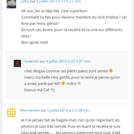
cathy
sur
4 juillet 2012 à 15 h 27 min
Ah oui, j’en ai déjà fait, c’est superbon.
Comment tu fais pour devenir membre du club Praline ? Un
livre par mois, génial !
En tout cas, bravo pour ta recette et ta une sur différents
sites !
Bon après midi
kaderick
sur
4 juillet 2012 à 22 h 27 min
c’est dingue comme ces petits pains sont aimés
merci ma belle c’est gentil, pour le reste je pense qu’on
a assez parlé par MP
mdrrr !!!
bisous ma Cat :*}
Miechambo
sur
5 juillet 2012 à 2 h 38 min
Je n’ai jamais fait de bagels mais rien qu’en regardant les
photos je suis très tentée. Puis en lisant la recette je suis
plus que tentée…….les saveurs italiennes sont tout à fait