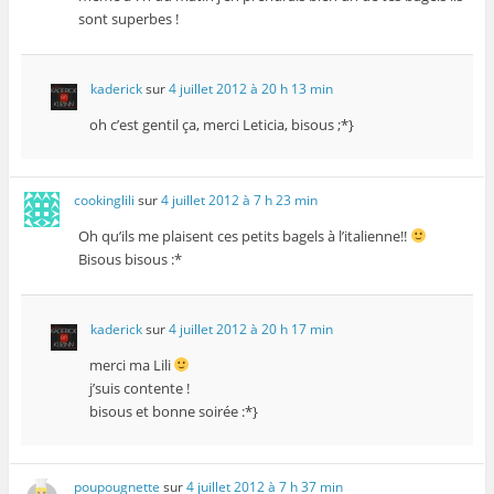
sont superbes !
kaderick
sur
4 juillet 2012 à 20 h 13 min
oh c’est gentil ça, merci Leticia, bisous ;*}
cookinglili
sur
4 juillet 2012 à 7 h 23 min
Oh qu’ils me plaisent ces petits bagels à l’italienne!!
Bisous bisous :*
kaderick
sur
4 juillet 2012 à 20 h 17 min
merci ma Lili
j’suis contente !
bisous et bonne soirée :*}
poupougnette
sur
4 juillet 2012 à 7 h 37 min