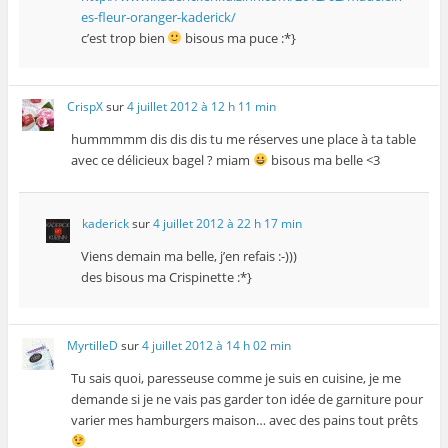
es-fleur-oranger-kaderick/
c’est trop bien
bisous ma puce :*}
CrispX
sur
4 juillet 2012 à 12 h 11 min
hummmmm dis dis dis tu me réserves une place à ta table
avec ce délicieux bagel ? miam
bisous ma belle <3
kaderick
sur
4 juillet 2012 à 22 h 17 min
Viens demain ma belle, j’en refais :-)))
des bisous ma Crispinette :*}
MyrtilleD
sur
4 juillet 2012 à 14 h 02 min
Tu sais quoi, paresseuse comme je suis en cuisine, je me
demande si je ne vais pas garder ton idée de garniture pour
varier mes hamburgers maison… avec des pains tout prêts