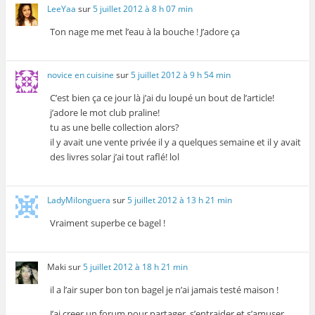
LeeYaa
sur
5 juillet 2012 à 8 h 07 min
Ton nage me met l’eau à la bouche ! J’adore ça
novice en cuisine
sur
5 juillet 2012 à 9 h 54 min
C’est bien ça ce jour là j’ai du loupé un bout de l’article!
j’adore le mot club praline!
tu as une belle collection alors?
il y avait une vente privée il y a quelques semaine et il y avait
des livres solar j’ai tout raflé! lol
LadyMilonguera
sur
5 juillet 2012 à 13 h 21 min
Vraiment superbe ce bagel !
Maki
sur
5 juillet 2012 à 18 h 21 min
il a l’air super bon ton bagel je n’ai jamais testé maison !
J’ai creer un forum pour partager, s’entraider et s’amuser