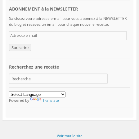
ABONNEMENT à la NEWSLETTER
Saisissez votre adresse e-mail pour vous abonnez à la NEWSLETTER
du blog et recevez un émail pour chaque nouvelle recette.
A
d
r
e
s
s
Recherchez une recette
e
e
-
m
a
i
Powered by
Translate
l
Voir tout le site