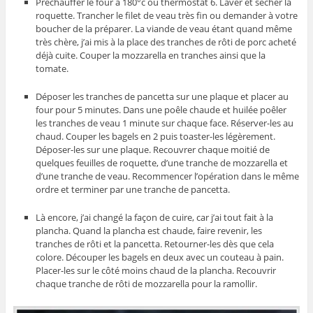
Préchauffer le four à 180°c ou thermostat 6. Laver et sécher la
roquette. Trancher le filet de veau très fin ou demander à votre
boucher de la préparer. La viande de veau étant quand même
très chère, j’ai mis à la place des tranches de rôti de porc acheté
déjà cuite. Couper la mozzarella en tranches ainsi que la
tomate.
Déposer les tranches de pancetta sur une plaque et placer au
four pour 5 minutes. Dans une poêle chaude et huilée poêler
les tranches de veau 1 minute sur chaque face. Réserver-les au
chaud. Couper les bagels en 2 puis toaster-les légèrement.
Déposer-les sur une plaque. Recouvrer chaque moitié de
quelques feuilles de roquette, d’une tranche de mozzarella et
d’une tranche de veau. Recommencer l’opération dans le même
ordre et terminer par une tranche de pancetta.
Là encore, j’ai changé la façon de cuire, car j’ai tout fait à la
plancha. Quand la plancha est chaude, faire revenir, les
tranches de rôti et la pancetta. Retourner-les dès que cela
colore. Découper les bagels en deux avec un couteau à pain.
Placer-les sur le côté moins chaud de la plancha. Recouvrir
chaque tranche de rôti de mozzarella pour la ramollir.