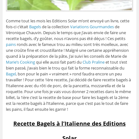
Comme tout les mois les Editions Solar m’ont envoyé un livre, cette
fois-ci c’était
Bagels
de la collection
Variations Gourmandes
de
Véronique Chauvin. Depuis le temps que j’avais envie de faire une
recette bagels, d’y goûter, nous n’avons pas été déçus
! Ces petits
pains
ronds avec le fameux trou au milieu sont très moelleux, avec
une croûte fine et croustillante ! Malgré une certaine appréhension
quand à la préparation de la pâte, j’ai suivi les conseils de Marie de
Marie’s Cooking
qui elle aussi fait parti du
Club Praline
et tout s’est
bien passé, j’avais bien le trou qui fait la forme reconnaissable du
Bagel
, bon pour le pain « vraiment » rond faudra encore un peu
travailler ! Pour cette 1ère recette, j’ai décidé de faire recette bagels à
l’Italienne avec du rôti de porc, de la pancetta, mozzarella et de la
roquette. Pour une fois je vais vous donner 2 recettes dans le même
billet, la 1ère c’est la recette de base pour faire les bagels et la 2ème
est la recette bagels à l’Italienne, parce que c’est pas le tout de faire
les pains, il faut ensuite les garnir !
Recette Bagels à l’Italienne des Editions
Solar