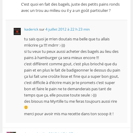
C’est quoi en fait des bagels, juste des petits pains ronds
avec un trou au milieu ou il y a un goût particulier ?
kaderick
sur
4 juillet 2012 à 22 h 23 min
tu sais quoi je m’en doutais ma belle que tu allais
m’écrire ça !!!! mdrrr :-)))
si tu veux tu peux aussi acheter des bagels au lieu des
pains à hamburger ça sera mieux encore !!!
c’est différent comme gout, c’est plus brioché que du
pain et en plus le fait de badigeonner le dessus du pain
ça lui fait une croûte lisse et fine qui a super bon gout,
c’est difficile à d’écrire mais je te promets c’est super
bon et faire le pain ne te demanderais pas tant de
temps que ça, elle pousse toute seule :-)))
des bisous ma Myrtille tu me feras toujours aussi rire
merci pour avoir mis ma recette dans ton scoop it !