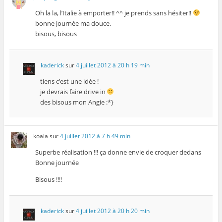
Oh la la, l’Italie à emporter!! ^^ je prends sans hésiter!!
bonne journée ma douce.
bisous, bisous
kaderick
sur
4 juillet 2012 à 20 h 19 min
tiens c’est une idée !
je devrais faire drive in
des bisous mon Angie :*}
koala
sur
4 juillet 2012 à 7 h 49 min
Superbe réalisation !!! ça donne envie de croquer dedans
Bonne journée
Bisous !!!!
kaderick
sur
4 juillet 2012 à 20 h 20 min