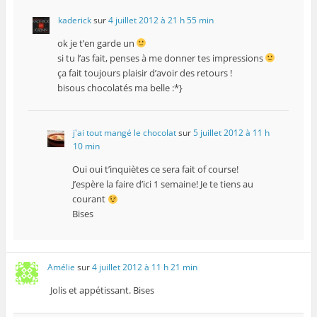
kaderick
sur
4 juillet 2012 à 21 h 55 min
ok je t’en garde un
si tu l’as fait, penses à me donner tes impressions
ça fait toujours plaisir d’avoir des retours !
bisous chocolatés ma belle :*}
j'ai tout mangé le chocolat
sur
5 juillet 2012 à 11 h
10 min
Oui oui t’inquiètes ce sera fait of course!
J’espère la faire d’ici 1 semaine! Je te tiens au
courant
Bises
Amélie
sur
4 juillet 2012 à 11 h 21 min
Jolis et appétissant. Bises