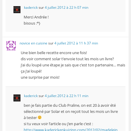
kaderick
sur
4 juillet 2012 à 22 h 07 min
Merci Andrée !
bisous :*}
novice en cuisine
sur
4 juillet 2012 à 11 h 37 min
Une bien belle recette encore une fois!
dis voir comment solar t’envoie tout les mois un livre?
j’ai du loupé une étape je sais que c’est ton partenaire… mais
ça j’ai loupé!
une surprise par mois!
kaderick
sur
4 juillet 2012 à 22 h 11 min
ben je fais partie du Club Praline, on est 20 à avoir été
sélectionné par Solar et on reçoit tout les mois un livre
à tester
si tu veux voir l’article ou j’en parle c’est :
http://www.kaderickenkuizinn.com/2012/02/madelein