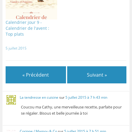
u
n
n
s
f
n
e
e
u
e
e
n
n
n
n
n
o
o
e
ê
o
u
u
n
t
u
v
v
o
r
Calendrier jour 9 -
v
e
e
u
e
e
l
l
v
)
Calendrier de l'avent :
l
l
l
e
l
e
e
l
Top plats
e
f
f
l
f
e
e
e
e
n
n
f
n
ê
ê
e
5 juillet 2015
ê
t
t
n
t
r
r
ê
r
e
e
t
e
)
)
r
)
e
)
« Précédent
Suivant »
La tendresse en cuisine
sur
5 juillet 2015 à 7 h 43 min
Coucou ma Cathy, une merveilleuse recette, parfaite pour
se régaler. Bisous et belle journée à toi
Corinne / Mamou & Co
sur
5 juillet 2015 à 7 h 51 min