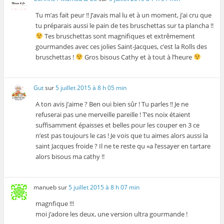
Tu m’as fait peur !! J’avais mal lu et à un moment, j’ai cru que
tu préparais aussi le pain de tes bruschettas sur ta plancha !!
Tes bruschettas sont magnifiques et extrêmement
gourmandes avec ces jolies Saint-Jacques, c’est la Rolls des
bruschettas !
Gros bisous Cathy et à tout à l’heure
Gut
sur
5 juillet 2015 à 8 h 05 min
A ton avis j’aime ? Ben oui bien sûr ! Tu parles !! Je ne
refuserai pas une merveille pareille ! T’es noix étaient
suffisamment épaisses et belles pour les couper en 3 ce
n’est pas toujours le cas ! Je vois que tu aimes alors aussi la
saint Jacques froide ? Il ne te reste qu »a l’essayer en tartare
alors bisous ma cathy !!
manueb
sur
5 juillet 2015 à 8 h 07 min
magnfique !!!
moi j’adore les deux, une version ultra gourmande !