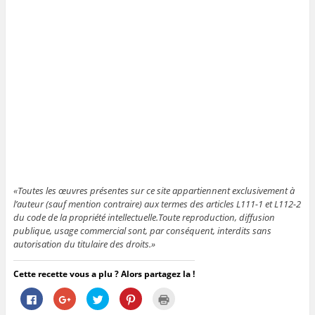
«Toutes les œuvres présentes sur ce site appartiennent exclusivement à
l’auteur (sauf mention contraire) aux termes des articles L111-1 et L112-2
du code de la propriété intellectuelle.Toute reproduction, diffusion
publique, usage commercial sont, par conséquent, interdits sans
autorisation du titulaire des droits.»
Cette recette vous a plu ? Alors partagez la !
C
C
C
C
C
l
l
l
l
l
i
i
i
i
i