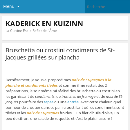
Menu
KADERICK EN KUIZINN
La Cuisine Est le Reflet de l'Âme
Bruschetta ou crostini condiments de St-
Jacques grillées sur plancha
Dernièrement, je vous ai proposé mes
noix de St-Jacques à la
plancha et condiments tièdes
et comme il me restait des 2
préparations, le soir même j’ai réalisé des bruschetta ou crostini en
les garnissant de
condiments
, de
tranches de fromage
et de
noix de St-
Jacques
pour faire des
tapas
ou une
entrée
. Avec cette chaleur, quel
bonheur de croquer dans ce pain croustillant où les condiments sont
tièdes et les
noix de St-Jacques
froides … un filet d’huile d’olive, un
peu de citron, une salade de roquette et c’est le plaisir assuré !