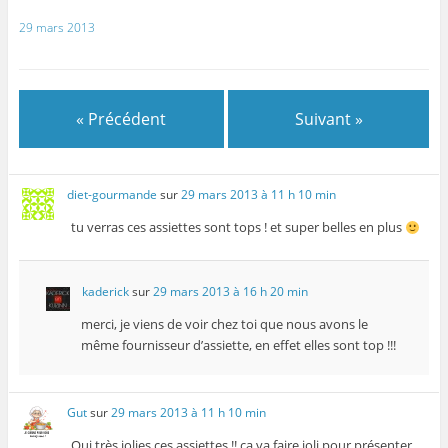
n
ê
ê
e
ê
t
t
n
29 mars 2013
t
r
r
ê
r
e
e
t
e
)
)
r
)
e
)
« Précédent
Suivant »
diet-gourmande
sur
29 mars 2013 à 11 h 10 min
tu verras ces assiettes sont tops ! et super belles en plus
kaderick
sur
29 mars 2013 à 16 h 20 min
merci, je viens de voir chez toi que nous avons le
même fournisseur d’assiette, en effet elles sont top !!!
Gut
sur
29 mars 2013 à 11 h 10 min
Oui très jolies ces assiettes !! ça va faire joli pour présenter