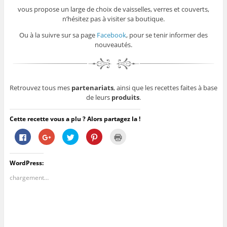
vous propose un large de choix de vaisselles, verres et couverts,
n’hésitez pas à visiter sa boutique.
Ou à la suivre sur sa page
Facebook
, pour se tenir informer des
nouveautés.
Retrouvez tous mes
partenariats
, ainsi que les recettes faites à base
de leurs
produits
.
Cette recette vous a plu ? Alors partagez la !
C
C
C
C
C
l
l
l
l
l
i
i
i
i
i
q
q
q
q
q
u
u
u
u
u
WordPress:
e
e
e
e
e
z
z
z
z
r
p
p
p
p
p
chargement…
o
o
o
o
o
u
u
u
u
u
r
r
r
r
r
p
p
p
p
i
a
a
a
a
m
r
r
r
r
p
t
t
t
t
r
a
a
a
a
i