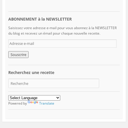
ABONNEMENT à la NEWSLETTER
Saisissez votre adresse e-mail pour vous abonnez à la NEWSLETTER
du blog et recevez un émail pour chaque nouvelle recette.
A
d
r
e
s
s
Recherchez une recette
e
e
-
m
a
i
Powered by
Translate
l