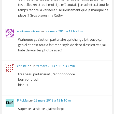
tes belles recettes !! moi si je m’écoutais j’en acheterai tout le
temps j’adore la vaisselle ! Heureusement que je manque de
place !!! Gros bisous ma Cathy
noviceencuisine
sur
29 mars 2013 à 11 h 21 min
Wahouuu ça c’est un partenaire qui change je trouve ça
génial et c’est tout à fait mon style de déco d’assiette!!!!! j’ai
hate de voir tes photos avec!
christèle
sur
29 mars 2013 à 11 h 33 min
très beau partenariat , j’adooooooore
bon vendredi
bisous
PiRoMa
sur
29 mars 2013 à 13 h 10 min
Super tes assiettes, j’aime bcp!