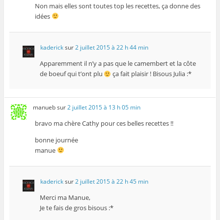
Non mais elles sont toutes top les recettes, ça donne des
idées
kaderick
sur
2 juillet 2015 à 22 h 44 min
Apparemment il n’y a pas que le camembert et la côte
de boeuf qui t’ont plu
ça fait plaisir ! Bisous Julia :*
manueb
sur
2 juillet 2015 à 13 h 05 min
bravo ma chère Cathy pour ces belles recettes !!
bonne journée
manue
kaderick
sur
2 juillet 2015 à 22 h 45 min
Merci ma Manue,
Je te fais de gros bisous :*