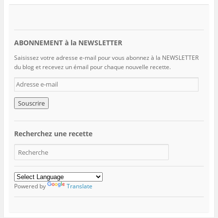
ABONNEMENT à la NEWSLETTER
Saisissez votre adresse e-mail pour vous abonnez à la NEWSLETTER
du blog et recevez un émail pour chaque nouvelle recette.
A
d
r
e
s
s
Recherchez une recette
e
e
-
m
a
i
Powered by
Translate
l