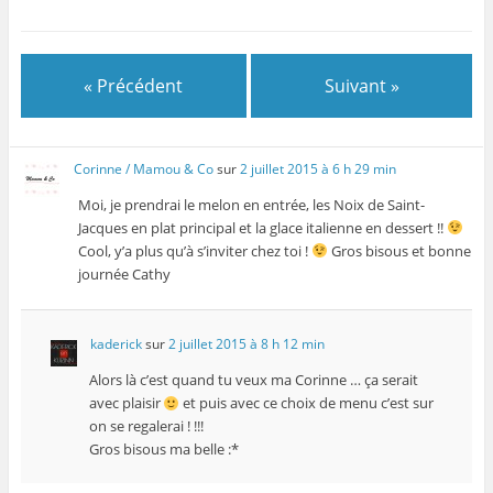
t
r
r
ê
r
e
e
t
e
)
)
r
)
e
)
« Précédent
Suivant »
Corinne / Mamou & Co
sur
2 juillet 2015 à 6 h 29 min
Moi, je prendrai le melon en entrée, les Noix de Saint-
Jacques en plat principal et la glace italienne en dessert !!
Cool, y’a plus qu’à s’inviter chez toi !
Gros bisous et bonne
journée Cathy
kaderick
sur
2 juillet 2015 à 8 h 12 min
Alors là c’est quand tu veux ma Corinne … ça serait
avec plaisir
et puis avec ce choix de menu c’est sur
on se regalerai ! !!!
Gros bisous ma belle :*