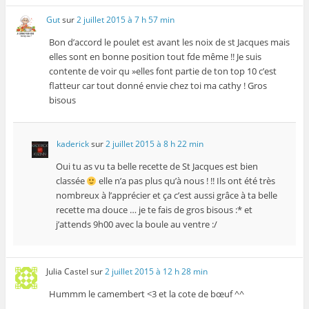
Gut
sur
2 juillet 2015 à 7 h 57 min
Bon d’accord le poulet est avant les noix de st Jacques mais
elles sont en bonne position tout fde même !! Je suis
contente de voir qu »elles font partie de ton top 10 c’est
flatteur car tout donné envie chez toi ma cathy ! Gros
bisous
kaderick
sur
2 juillet 2015 à 8 h 22 min
Oui tu as vu ta belle recette de St Jacques est bien
classée
elle n’a pas plus qu’à nous ! !! Ils ont été très
nombreux à l’apprécier et ça c’est aussi grâce à ta belle
recette ma douce … je te fais de gros bisous :* et
j’attends 9h00 avec la boule au ventre :/
Julia Castel
sur
2 juillet 2015 à 12 h 28 min
Hummm le camembert <3 et la cote de bœuf ^^